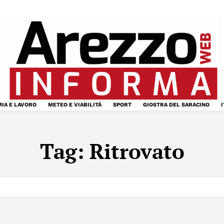
IA E LAVORO
METEO E VIABILITÀ
SPORT
GIOSTRA DEL SARACINO
I
Tag:
Ritrovato