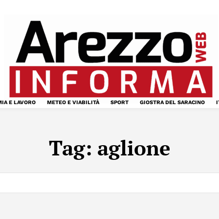
IA E LAVORO
METEO E VIABILITÀ
SPORT
GIOSTRA DEL SARACINO
I
Tag:
aglione