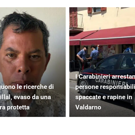
I Carabinieri arresta
uono le ricerche di
persone responsabili
illal, evaso da una
spaccate e rapine in
ra protetta
Valdarno