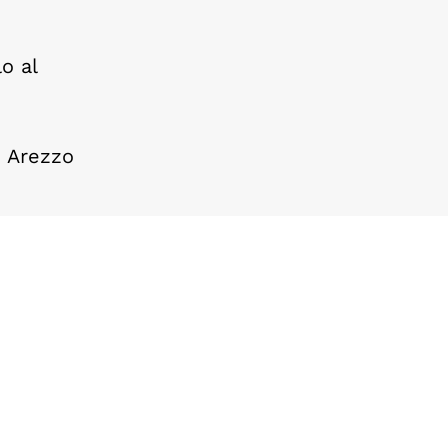
o al
i Arezzo