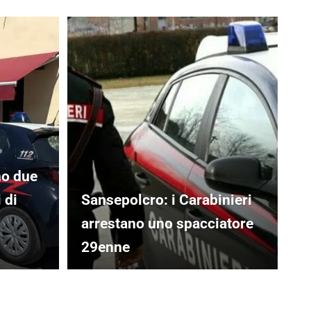
no due
 di
Sansepolcro: i Carabinieri
arrestano uno spacciatore
29enne