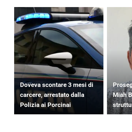
Doveva scontare 3 mesi di
Proseg
carcere, arrestato dalla
Miah B
Polizia ai Porcinai
struttu