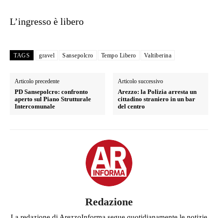
L’ingresso è libero
TAGS
gravel
Sansepolcro
Tempo Libero
Valtiberina
Articolo precedente
Articolo successivo
PD Sansepolcro: confronto
Arezzo: la Polizia arresta un
aperto sul Piano Strutturale
cittadino straniero in un bar
Intercomunale
del centro
Redazione
La redazione di ArezzoInforma segue quotidianamente le notizie