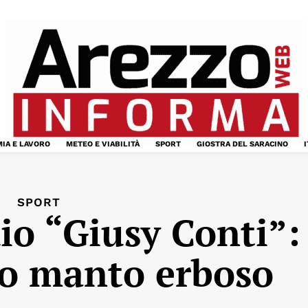
IA E LAVORO
METEO E VIABILITÀ
SPORT
GIOSTRA DEL SARACINO
I
SPORT
dio “Giusy Conti”:
vo manto erboso