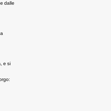
 e dalle
la
, e si
orgo: