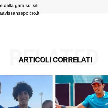
e della gara sui siti:
aavissansepolcro.it
RELATED
ARTICOLI CORRELATI