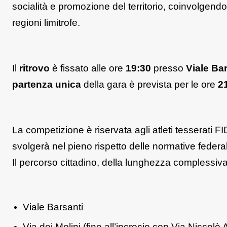
socialità e promozione del territorio, coinvolgendo
regioni limitrofe.
Il
ritrovo
è fissato alle ore
19:30
presso
Viale Ba
partenza unica
della gara è prevista per le ore
2
La competizione è riservata agli atleti tesserati 
svolgerà nel pieno rispetto delle normative federal
Il percorso cittadino, della lunghezza complessiva 
Viale Barsanti
Via dei Molini (fino all’incrocio con Via Niccolò 