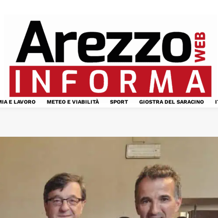
IA E LAVORO
METEO E VIABILITÀ
SPORT
GIOSTRA DEL SARACINO
I