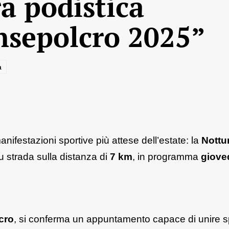
ra podistica
nsepolcro 2025”
a
ifestazioni sportive più attese dell’estate: la
Nottu
u strada sulla distanza di
7 km
, in programma
giove
cro
, si conferma un appuntamento capace di unire s