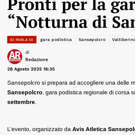
Pronti per la ga
“Notturna di Sa
gara podistica
Sansepolcro
Valtiberin
SI PARLA DI
di
Redazione
28 Agosto 2025 16:35
Sansepolcro si prepara ad accogliere una delle man
Sansepolcro
, gara podistica regionale di corsa s
settembre
.
L’evento, organizzato da
Avis Atletica Sansepol