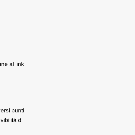
ne al link
versi punti
ibilità di