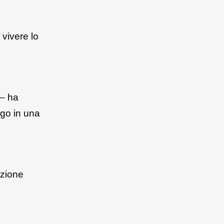
 vivere lo
 – ha
rgo in una
azione