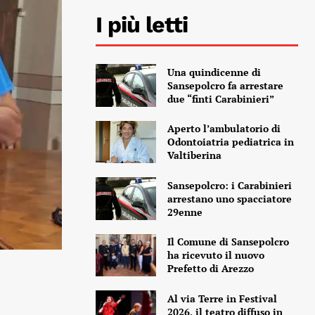
I più letti
Una quindicenne di
Sansepolcro fa arrestare
due “finti Carabinieri”
Aperto l’ambulatorio di
Odontoiatria pediatrica in
Valtiberina
Sansepolcro: i Carabinieri
arrestano uno spacciatore
29enne
Il Comune di Sansepolcro
ha ricevuto il nuovo
Prefetto di Arezzo
Al via Terre in Festival
2026, il teatro diffuso in