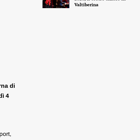
Valtiberina
rna di
dì 4
port,