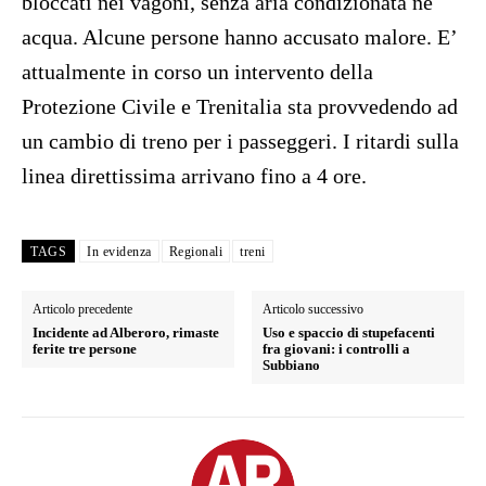
bloccati nei vagoni, senza aria condizionata né
acqua. Alcune persone hanno accusato malore. E’
attualmente in corso un intervento della
Protezione Civile e Trenitalia sta provvedendo ad
un cambio di treno per i passeggeri. I ritardi sulla
linea direttissima arrivano fino a 4 ore.
TAGS
In evidenza
Regionali
treni
Articolo precedente
Articolo successivo
Incidente ad Alberoro, rimaste
Uso e spaccio di stupefacenti
ferite tre persone
fra giovani: i controlli a
Subbiano