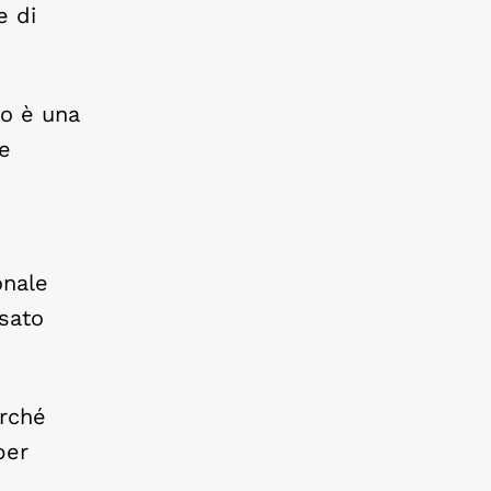
e di
co è una
re
onale
esato
erché
per