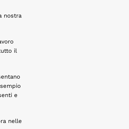
a nostra
avoro
utto il
esentano
 esempio
senti e
ra nelle