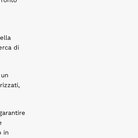
ella
erca di
 un
izzati,
garantire
e
 in