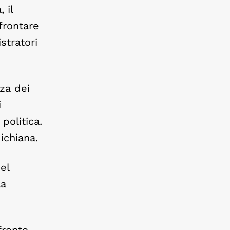
 il
frontare
stratori
za dei
i
politica.
ichiana.
el
la
fronto