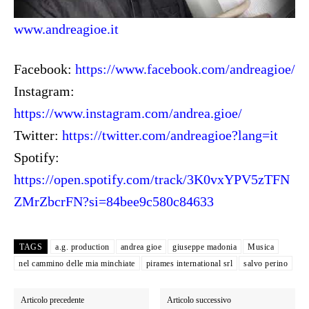
www.andreagioe.it
Facebook:
https://www.facebook.com/andreagioe/
Instagram:
https://www.instagram.com/andrea.gioe/
Twitter:
https://twitter.com/andreagioe?lang=it
Spotify:
https://open.spotify.com/track/3K0vxYPV5zTFN
ZMrZbcrFN?si=84bee9c580c84633
TAGS
a.g. production
andrea gioe
giuseppe madonia
Musica
nel cammino delle mia minchiate
pirames international srl
salvo perino
Articolo precedente
Articolo successivo