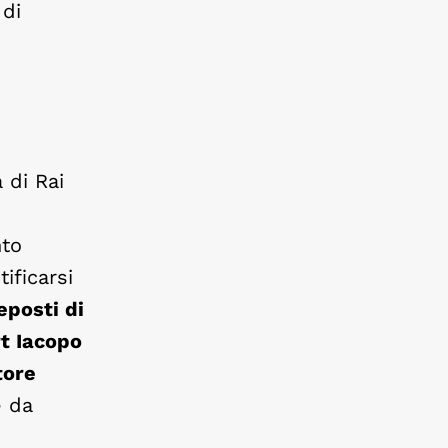
 di
 di Rai
nto
ificarsi
eposti di
rt Iacopo
tore
e da