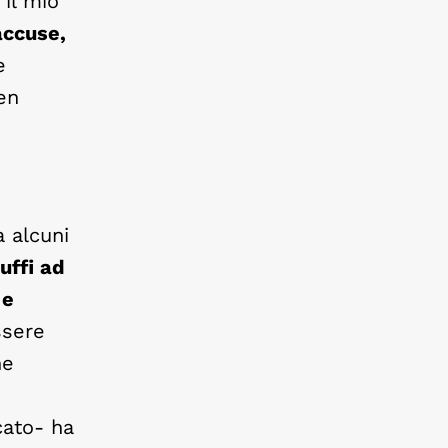
il mio
accuse,
e
en
 alcuni
uffi ad
 e
ssere
ne
cato- ha