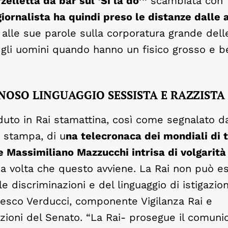
elletta da bar sul ‘Si la do’”
scambiata con “
giornalista ha quindi preso le distanze dalle 
alle sue parole sulla corporatura grande dell
r gli uomini quando hanno un fisico grosso e b
NOSO LINGUAGGIO SESSISTA E RAZZISTA
to in Rai stamattina, così come segnalato da
i stampa, di u
na telecronaca dei mondiali di t
e Massimiliano Mazzucchi intrisa di volgarità
a volta che questo avviene. La Rai non può e
le discriminazioni e del linguaggio di istigazio
ncesco Verducci, componente Vigilanza Rai e
ioni del Senato. “La Rai- prosegue il comuni