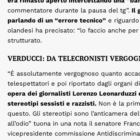
era rimasto aperto intercettando una “barz
commentatore durante la pausa del tg”.
Il 
parlando di un “errore tecnico”
e riguardo 
olandesi ha precisato: “lo faccio anche pe
strutturato.
VERDUCCI: DA TELECRONISTI VERGOG
“È assolutamente vergognoso quanto accadu
telespettatori e poi riportato dagli organi d
opera dei giornalisti Lorenzo Leonarduzzi 
stereotipi sessisti e razzisti.
Non è la prim
questo. Gli stereotipi sono l’anticamera del
all’odio” tuona in una nota il senatore Fra
vicepresidente commissione Antidiscriminaz