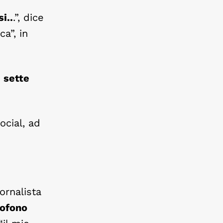
i..
.”, dice
a”, in
 sette
ocial, ad
giornalista
rofono