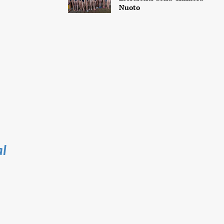
Nuoto
al