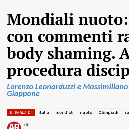
Mondiali nuoto:
con commenti raz
body shaming. A
procedura discip
Lorenzo Leonarduzzi e Massimiliano
Giappone
italia
mondiali
nuoto
Olimpiadi
ra
SI PARLA DI
di