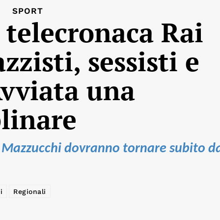
SPORT
 telecronaca Rai
zisti, sessisti e
vviata una
linare
 Mazzucchi dovranno tornare subito d
i
Regionali