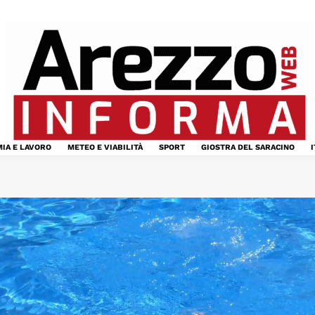
IA E LAVORO
METEO E VIABILITÀ
SPORT
GIOSTRA DEL SARACINO
I