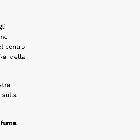
gli
ono
el centro
Rai della
stra
 sulla
 fuma