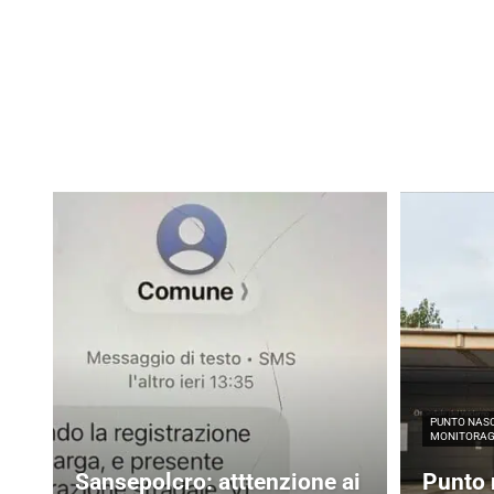
PUNTO NASC
MONITORAGG
Sansepolcro: atttenzione ai
Punto 