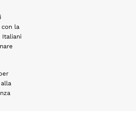
i
 con la
Italiani
onare
 per
alla
anza