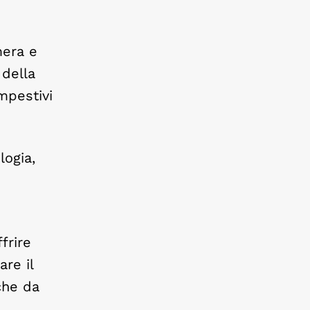
mera e
 della
mpestivi
logia,
frire
are il
che da