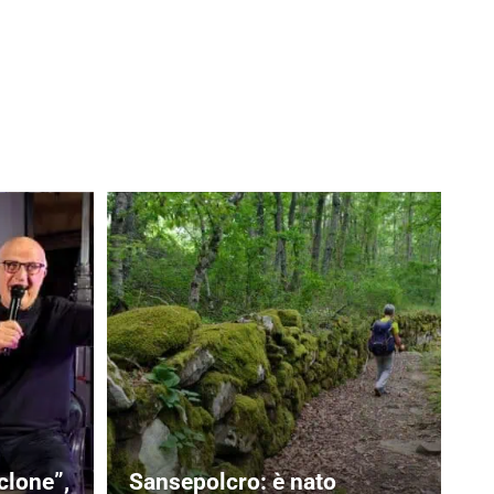
clone”,
Sansepolcro: è nato