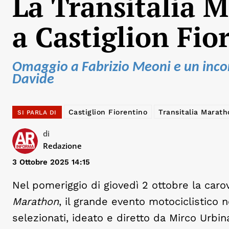
La Transitalia 
a Castiglion Fio
Omaggio a Fabrizio Meoni e un incont
Davide
Castiglion Fiorentino
Transitalia Marath
SI PARLA DI
di
Redazione
3 Ottobre 2025 14:15
Nel pomeriggio di giovedì 2 ottobre la car
Marathon
, il grande evento motociclistico 
selezionati, ideato e diretto da Mirco Urbina