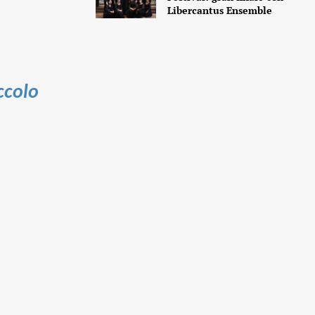
Libercantus Ensemble
ccolo