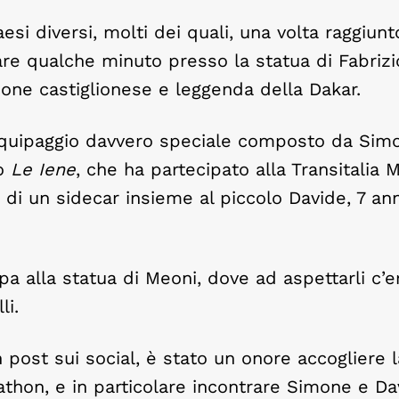
esi diversi, molti dei quali, una volta raggiunt
are qualche minuto presso la statua di Fabriz
one castiglionese e leggenda della Dakar.
n equipaggio davvero speciale composto da Sim
vo
Le Iene
, che ha partecipato alla Transitalia 
di un sidecar insieme al piccolo Davide, 7 ann
 alla statua di Meoni, dove ad aspettarli c’er
li.
 post sui social, è stato un onore accogliere l
athon, e in particolare incontrare Simone e Dav