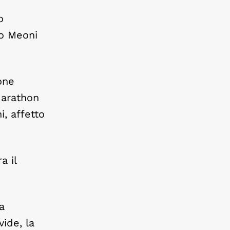
o
io Meoni
one
Marathon
i, affetto
a il
a
ide, la