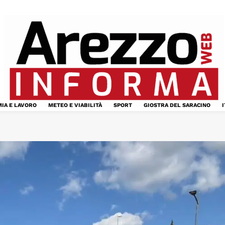
IA E LAVORO
METEO E VIABILITÀ
SPORT
GIOSTRA DEL SARACINO
I