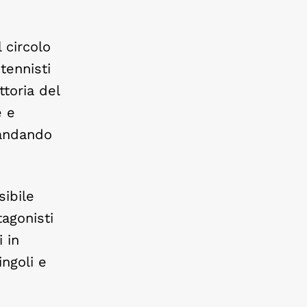
 circolo
tennisti
ttoria del
e e
 andando
sibile
tagonisti
 in
ingoli e