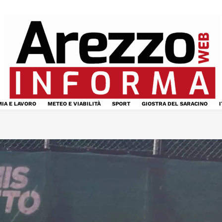
IA E LAVORO
METEO E VIABILITÀ
SPORT
GIOSTRA DEL SARACINO
I