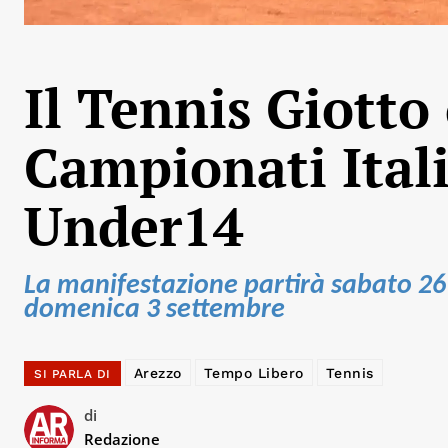
Il Tennis Giotto 
Campionati Ital
Under14
La manifestazione partirà sabato 26 
domenica 3 settembre
Arezzo
Tempo Libero
Tennis
SI PARLA DI
di
Redazione