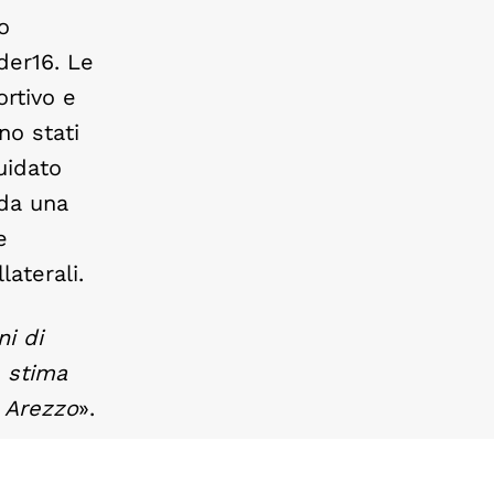
o
nder16. Le
ortivo e
no stati
uidato
 da una
e
laterali.
i di
e stima
d Arezzo
».