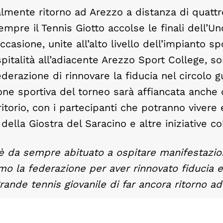
ialmente ritorno ad Arezzo a distanza di quattr
 sempre il Tennis Giotto accolse le finali dell’U
casione, unite all’alto livello dell’impianto sp
ospitalità all’adiacente Arezzo Sport College, so
ederazione di rinnovare la fiducia nel circolo g
ne sportiva del torneo sarà affiancata anche
itorio, con i partecipanti che potranno vivere 
 della Giostra del Saracino e altre iniziative col
è da sempre abituato a ospitare manifestazion
amo la federazione per aver rinnovato fiducia 
rande tennis giovanile di far ancora ritorno a