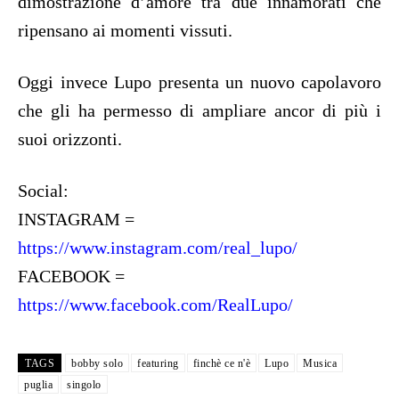
dimostrazione d’amore tra due innamorati che
ripensano ai momenti vissuti.
Oggi invece Lupo presenta un nuovo capolavoro
che gli ha permesso di ampliare ancor di più i
suoi orizzonti.
Social:
INSTAGRAM =
https://www.instagram.com/real_lupo/
FACEBOOK =
https://www.facebook.com/RealLupo/
TAGS
bobby solo
featuring
finchè ce n'è
Lupo
Musica
puglia
singolo