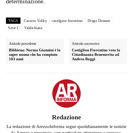
determinazione.
TAGS
Cassero Volley
castilgion fiorentino
Drago Domato
Serie C
Valdichiana
Articolo precedente
Articolo successivo
Bibbiena: Norma Giannini è la
Castiglion Fiorentino vota la
super nonna che ha compiuto
Cittadinanza Benemerita ad
103 anni
Andrea Roggi
Redazione
La redazione di ArezzoInforma segue quotidianamente le notizie
da Arezzo e provincia, con particolare attenzione a cronaca,