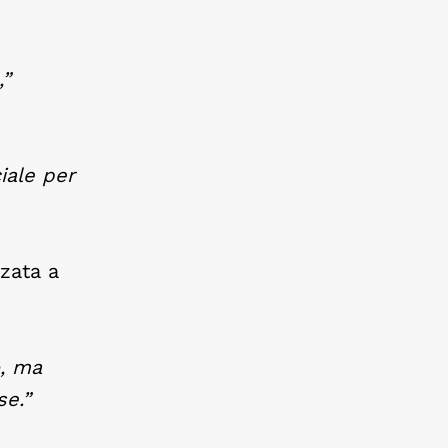
,”
iale per
zzata a
o, ma
se.”