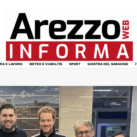
IA E LAVORO
METEO E VIABILITÀ
SPORT
GIOSTRA DEL SARACINO
I