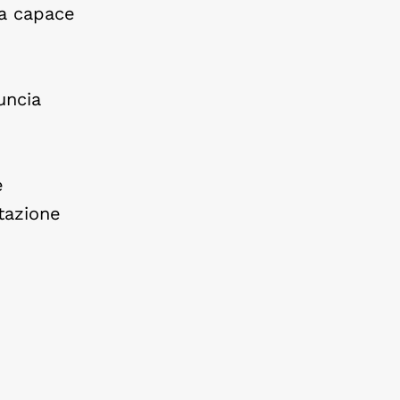
ca capace
uncia
e
tazione