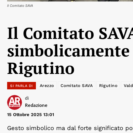
Il Comitato SAVA
Il Comitato SAV
simbolicamente 
Rigutino
Arezzo
Comitato SAVA
Rigutino
Vald
SI PARLA DI
di
Redazione
15 Ottobre 2025 13:01
Gesto simbolico ma dal forte significato po