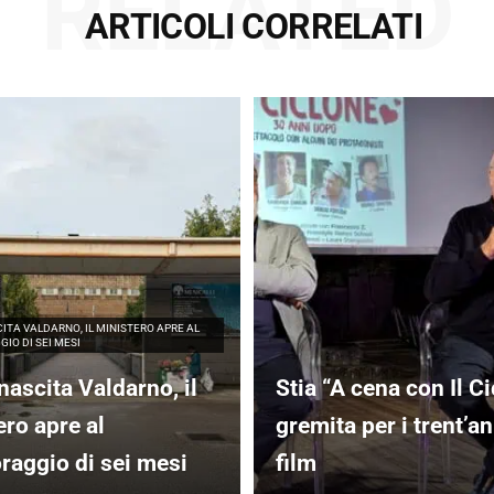
RELATED
ARTICOLI CORRELATI
ITA VALDARNO, IL MINISTERO APRE AL
IO DI SEI MESI
nascita Valdarno, il
Stia “A cena con Il Ci
ero apre al
gremita per i trent’an
raggio di sei mesi
film