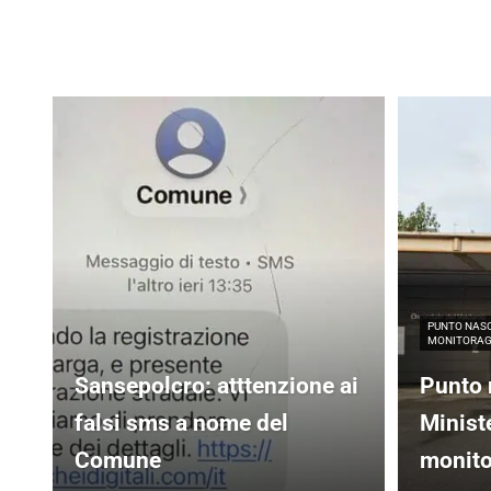
PUNTO NASC
MONITORAGG
Sansepolcro: atttenzione ai
Punto 
falsi sms a nome del
Minist
Comune
monito