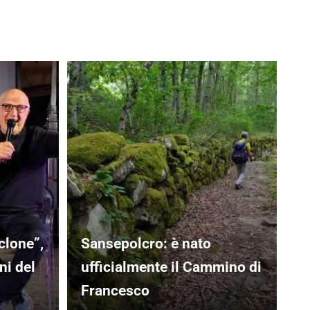
clone”,
Sansepolcro: è nato
ni del
ufficialmente il Cammino di
Francesco