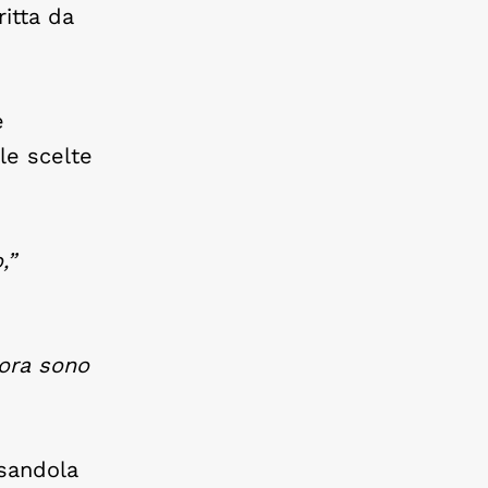
ritta da
e
le scelte
,”
nora sono
usandola