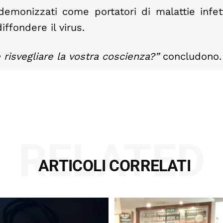
emonizzati come portatori di malattie infett
iffondere il virus.
risvegliare la vostra coscienza?”
concludono.
RELATED
ARTICOLI CORRELATI