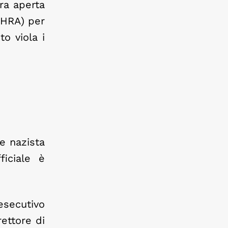
ra aperta
(MHRA) per
o viola i
 e nazista
iciale è
esecutivo
ettore di