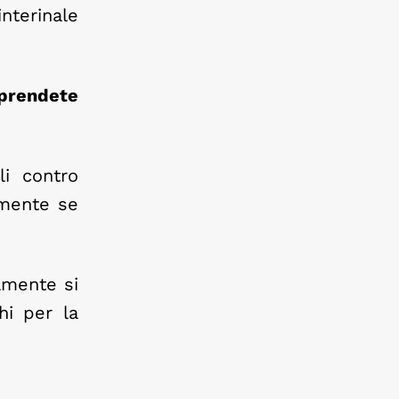
terinale
prendete
li contro
almente se
amente si
hi per la