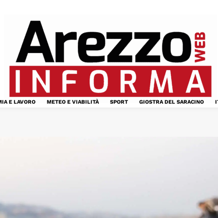
IA E LAVORO
METEO E VIABILITÀ
SPORT
GIOSTRA DEL SARACINO
I