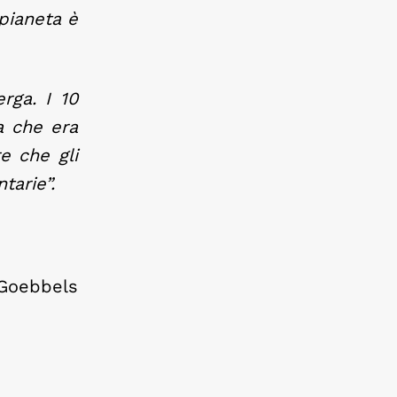
 pianeta è
rga. I 10
a che era
e che gli
tarie”.
Goebbels