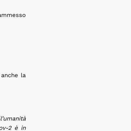
è ammesso
 anche la
’umanità
ov-2 è in