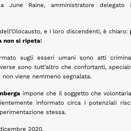
sa June Raine, amministratore delegato in
 dell’Olocausto, e i loro discendenti, è chiaro:
 non si ripeta
!
mato sugli esseri umani sono atti crimina
avverse sono tutt’altro che confortanti, speci
te non viene nemmeno segnalata.
imberga
impone che il soggetto che volontari
ientemente informato circa i potenziali risc
 sperimentazione stessa.
 dicembre 2020.