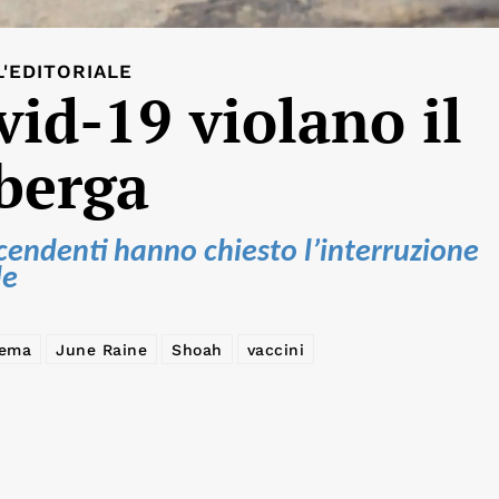
L'EDITORIALE
vid-19 violano il
berga
iscendenti hanno chiesto l’interruzione
le
ema
June Raine
Shoah
vaccini