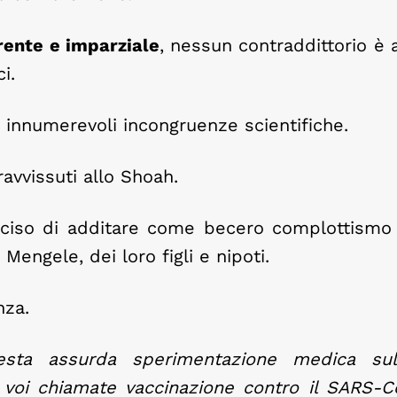
rente e imparziale
, nessun contraddittorio 
i.
e innumerevoli incongruenze scientifiche.
ravvissuti allo Shoah.
eciso di additare come becero complottismo
Mengele, dei loro figli e nipoti.
nza.
sta assurda sperimentazione medica sull
 voi chiamate vaccinazione contro il SARS-C