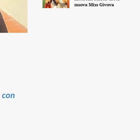
nuova Miss Givova
o con