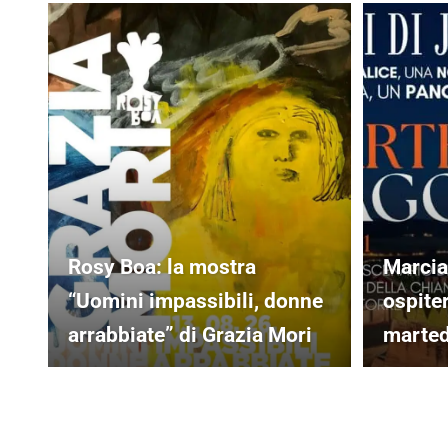
Rosy Boa: la mostra
Marcia
“Uomini impassibili, donne
ospiter
arrabbiate” di Grazia Mori
marted