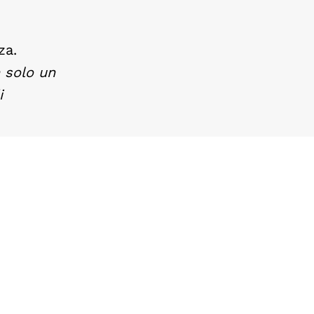
za.
n solo un
i