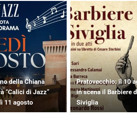
no della Chiana
Pratovecchio: il 10 
à “Calici di Jazz”
in scena il Barbiere d
ì 11 agosto
Siviglia