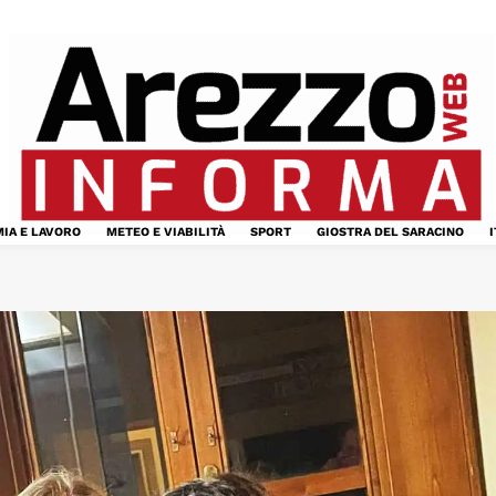
IA E LAVORO
METEO E VIABILITÀ
SPORT
GIOSTRA DEL SARACINO
I