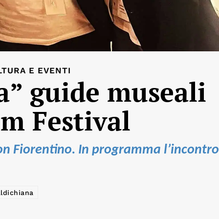
LTURA E EVENTI
va” guide museali
lm Festival
ion Fiorentino. In programma l’incontr
ldichiana