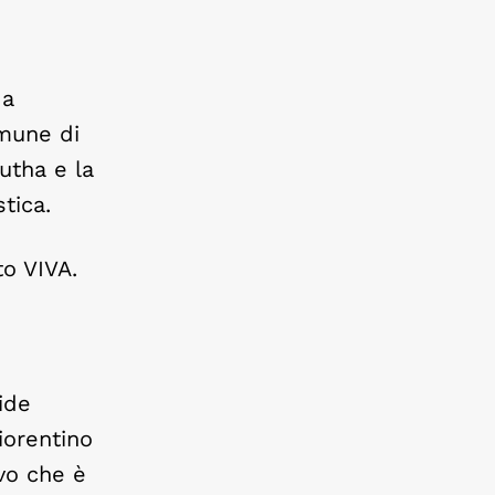
 a
omune di
utha e la
tica.
to VIVA.
ide
iorentino
ivo che è