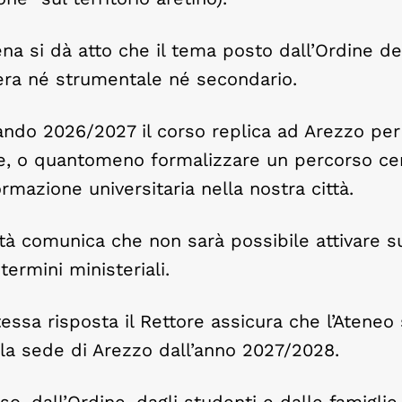
iena si dà atto che il tema posto dall’Ordine de
 era né strumentale né secondario.
bando 2026/2027 il corso replica ad Arezzo per
rie, o quantomeno formalizzare un percorso ce
ormazione universitaria nella nostra città.
à comunica che non sarà possibile attivare su
ermini ministeriali.
tessa risposta il Rettore assicura che l’Ateneo 
lla sede di Arezzo dall’anno 2027/2028.
so, dall’Ordine, dagli studenti e dalle famiglie