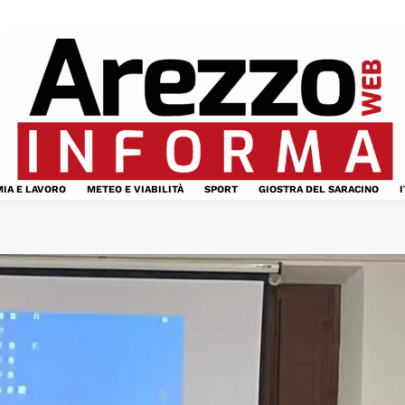
IA E LAVORO
METEO E VIABILITÀ
SPORT
GIOSTRA DEL SARACINO
I