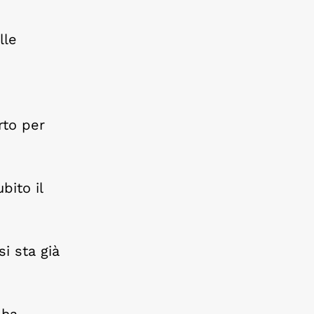
lle
rto per
bito il
si sta già
 ha