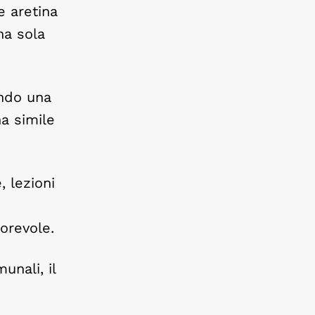
e aretina
na sola
endo una
na simile
, lezioni
torevole.
unali, il