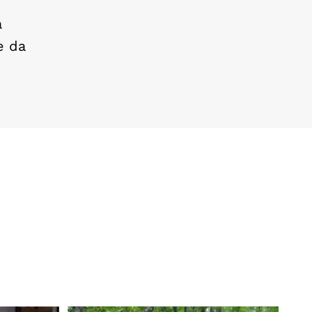
a
ne da