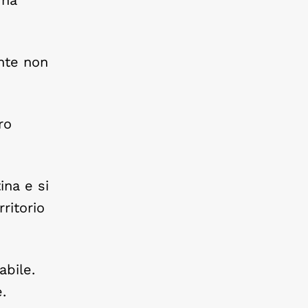
nte non
ro
ina e si
ritorio
abile.
.