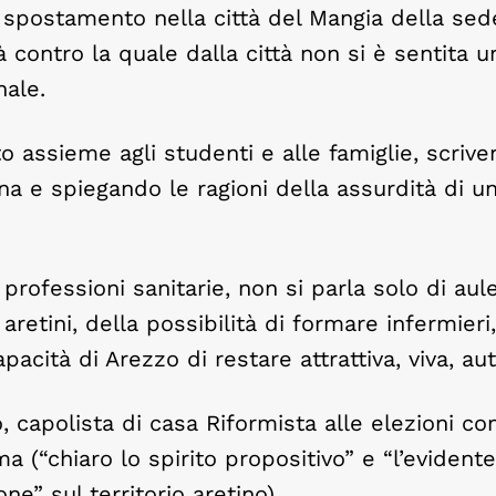
 spostamento nella città del Mangia della sed
à contro la quale dalla città non si è sentita u
nale.
to assieme agli studenti e alle famiglie, scriv
ena e spiegando le ragioni della assurdità di u
 professioni sanitarie, non si parla solo di aule
aretini, della possibilità di formare infermieri,
capacità di Arezzo di restare attrattiva, viva, au
 capolista di casa Riformista alle elezioni com
a (“chiaro lo spirito propositivo” e “l’evidente
ne” sul territorio aretino).