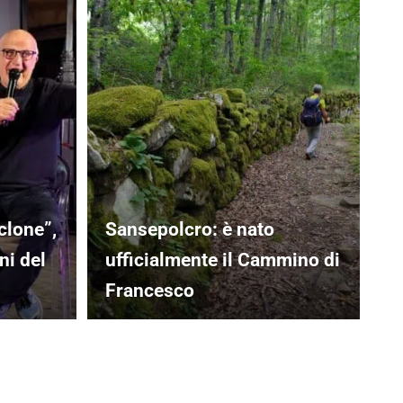
clone”,
Sansepolcro: è nato
ni del
ufficialmente il Cammino di
Francesco