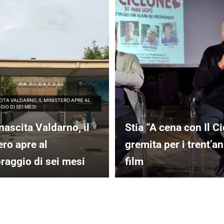
ITA VALDARNO, IL MINISTERO APRE AL
IO DI SEI MESI
nascita Valdarno, il
Stia “A cena con Il Ci
ero apre al
gremita per i trent’an
raggio di sei mesi
film