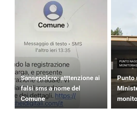
PUNTO NASC
MONITORAGG
Sansepolcro: atttenzione ai
Punto 
falsi sms a nome del
Minist
Comune
monito