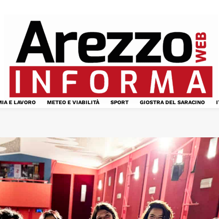
IA E LAVORO
METEO E VIABILITÀ
SPORT
GIOSTRA DEL SARACINO
I