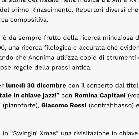
a del primo Rinascimento. Repertori diversi ch
erca compositiva.
ti è da sempre frutto della ricerca minuziosa d
, una ricerca filologica e accurata che eviden
ando che Anonima utilizza copie di strumenti o
rose regole della prassi antica.
per
lunedì 30 dicembre
con il concerto dal tito
ale in chiave jazz!
” con
Romina Capitani
(voc
i
(pianoforte),
Giacomo Rossi
(contrabbasso) 
in “Swingin’ Xmas” una rivisitazione in chiave