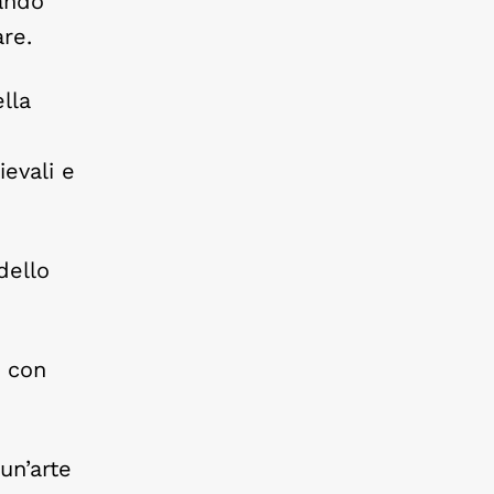
iando
are.
lla
ievali e
dello
a con
un’arte