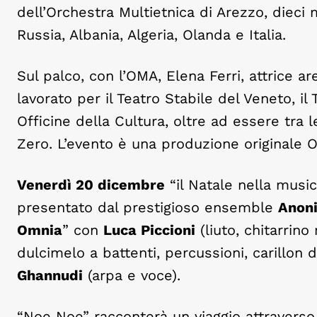
dell’Orchestra Multietnica di Arezzo, dieci
Russia, Albania, Algeria, Olanda e Italia.
Sul palco, con l’OMA, Elena Ferri, attrice a
lavorato per il Teatro Stabile del Veneto, 
Officine della Cultura, oltre ad essere tra
Zero. L’evento è una produzione originale Of
Venerdì 20 dicembre
“il Natale nella musi
presentato dal prestigioso ensemble
Anoni
Omnia
” con
Luca Piccioni
(liuto, chitarrin
dulcimelo a battenti, percussioni, carillon
Ghannudi
(arpa e voce).
“Noe Noe” racconterà un viaggio attraverso l