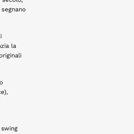
e segnano
i
zia la
riginali
lo
e),
e
 swing