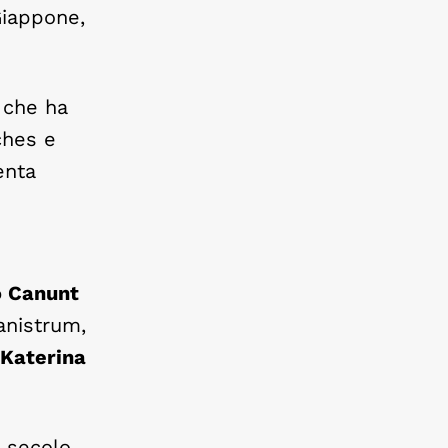
Giappone,
, che ha
ches e
enta
o Canunt
anistrum,
Katerina
 secolo,