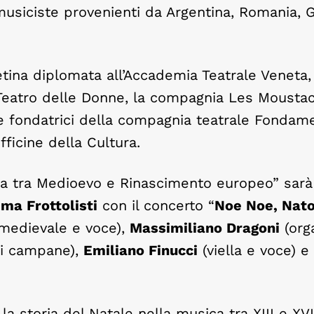
 musiciste provenienti da Argentina, Romania, 
retina diplomata all’Accademia Teatrale Veneta
il Teatro delle Donne, la compagnia Les Mousta
 le fondatrici della compagnia teatrale Fondam
ficine della Cultura.
ca tra Medioevo e Rinascimento europeo” sarà
ma Frottolisti
con il concerto “
Noe Noe, Nat
o medievale e voce),
Massimiliano Dragoni
(org
 di campane),
Emiliano Finucci
(viella e voce) e
a storia del Natale nella musica tra XIII e XVI