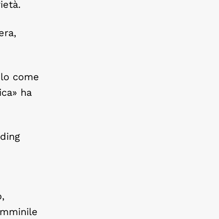
ietà.
era,
solo come
ica» ha
ading
,
emminile