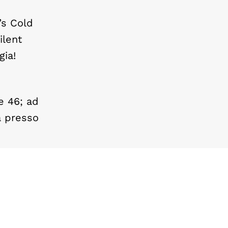
’s Cold
ilent
gia!
e 46; ad
a presso