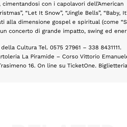
ia, cimentandosi con i capolavori dell’American
tmas”, “Let It Snow”, “Jingle Bells”, “Baby, It
ti alla dimensione gospel e spiritual (come “S
n un concerto di grande impatto, swing ed ener
 della Cultura Tel. 0575 27961 – 338 8431111.
rtoleria La Piramide – Corso Vittorio Emanuel
Trasimeno 16. On line su TicketOne. Biglietteri