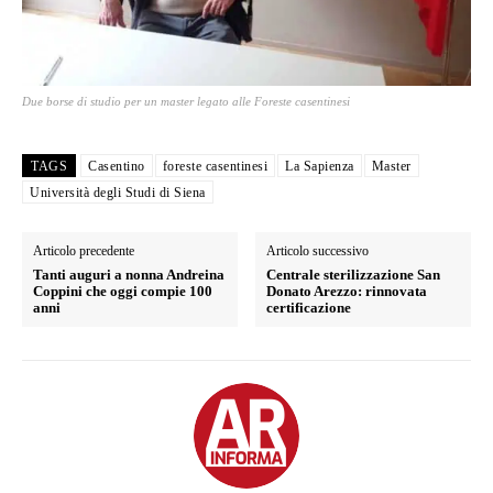
Due borse di studio per un master legato alle Foreste casentinesi
TAGS
Casentino
foreste casentinesi
La Sapienza
Master
Università degli Studi di Siena
Articolo precedente
Articolo successivo
Tanti auguri a nonna Andreina
Centrale sterilizzazione San
Coppini che oggi compie 100
Donato Arezzo: rinnovata
anni
certificazione