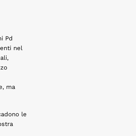
ni Pd
enti nel
ali,
zzo
te, ma
cadono le
ostra