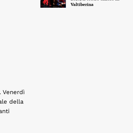
Valtiberina
. Venerdì
ale della
anti