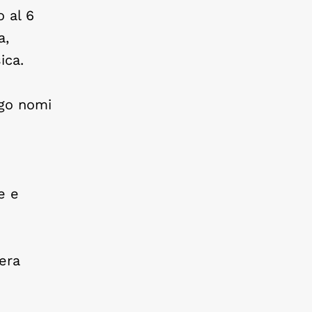
o al 6
a,
ica.
ogo nomi
e e
tera