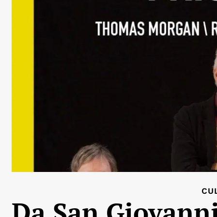
CU
Da San Giovanni