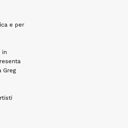
ica e per
 in
presenta
a Greg
tisti