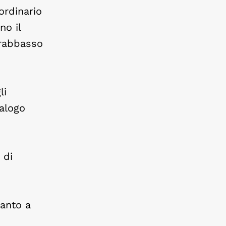
ordinario
no il
trabbasso
li
ialogo
 di
canto a