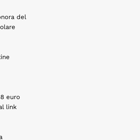
onora del
colare
tine
18 euro
l link
a