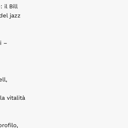
il Bill
del jazz
i –
ll,
a vitalità
rofilo,