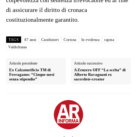
colpevolezza con sentenza irrevocabile ed al fine
di assicurare il diritto di cronaca
costituzionalmente garantito.
TAGS
87 anni
Carabinieri
Cortona
In evidenza
rapina
Valdichiana
Articolo precedente
Articolo successivo
Ex Calzaturificio TM di
A Zenzero OFF “La scelta” di
Ferragamo: “Cinque mesi
Alberto Ravagnani ex
senza stipendio”
sacerdote-creator