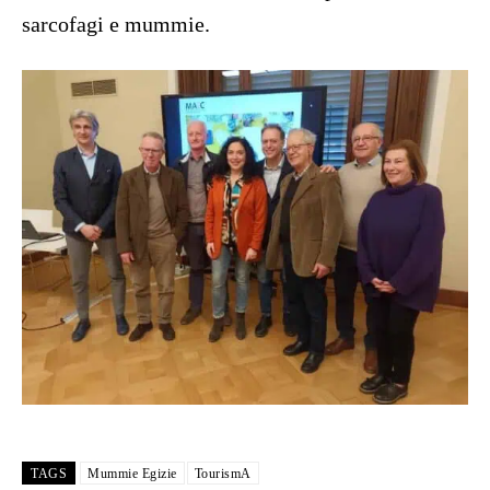
sarcofagi e mummie.
TAGS
Mummie Egizie
TourismA