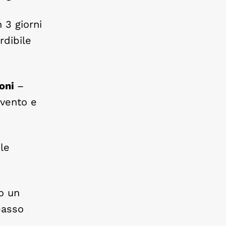
 3 giorni
rdibile
eoni
–
evento e
le
o un
passo