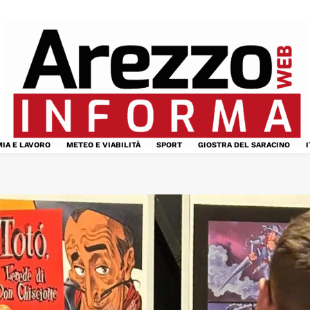
IA E LAVORO
METEO E VIABILITÀ
SPORT
GIOSTRA DEL SARACINO
I