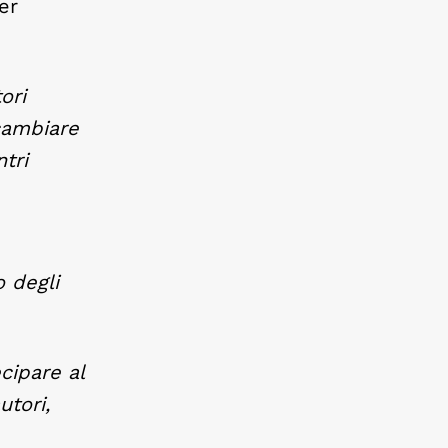
er
ori
cambiare
tri
o degli
cipare al
utori,