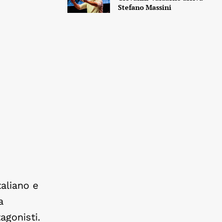
Stefano Massini
taliano e
a
agonisti.