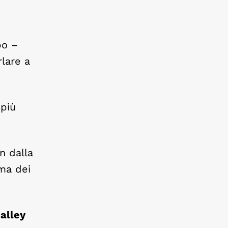
po –
lare a
 più
n dalla
ma dei
 alley