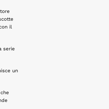
atore
scotte
con il
a serie
nisce un
 che
ande