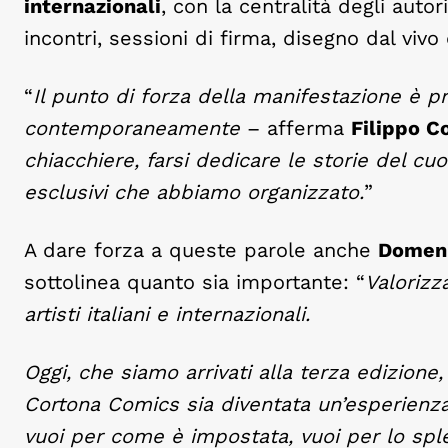
internazionali
, con la centralità degli auto
incontri, sessioni di firma, disegno dal viv
“
Il punto di forza della manifestazione è pr
contemporaneamente
– afferma
Filippo C
chiacchiere, farsi dedicare le storie del cu
esclusivi che abbiamo organizzato.
”
A dare forza a queste parole anche
Domeni
sottolinea quanto sia importante: “
Valorizza
artisti italiani e internazionali.
Oggi, che siamo arrivati alla terza edizione
Cortona Comics sia diventata un’esperienza u
vuoi per come è impostata, vuoi per lo splen