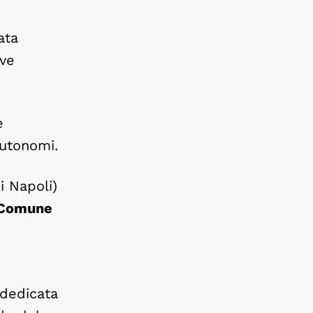
ata
ive
e
autonomi.
i Napoli)
l Comune
 dedicata