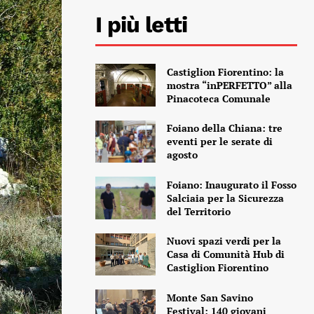
I più letti
Castiglion Fiorentino: la
mostra “inPERFETTO” alla
Pinacoteca Comunale
Foiano della Chiana: tre
eventi per le serate di
agosto
Foiano: Inaugurato il Fosso
Salciaia per la Sicurezza
del Territorio
Nuovi spazi verdi per la
Casa di Comunità Hub di
Castiglion Fiorentino
Monte San Savino
Festival: 140 giovani