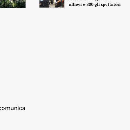
allievi e 800 gli spettatori
 comunica