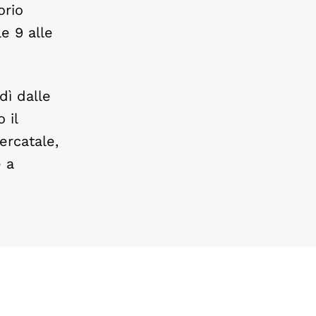
orio
e 9 alle
dì dalle
 il
Mercatale,
è a