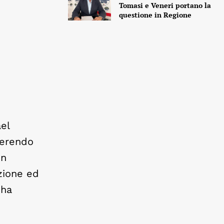
Tomasi e Veneri portano la
questione in Regione
el
derendo
on
azione ed
 ha