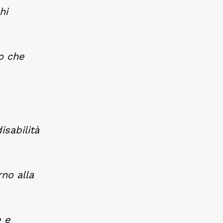
hi
io che
sabilità
no alla
e e