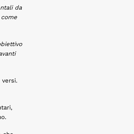
ntali da
, come
biettivo
avanti
 versi.
tari,
no.