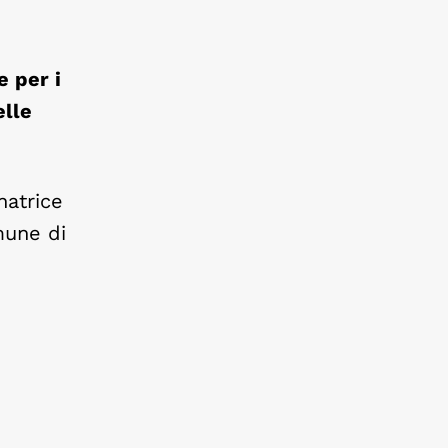
e per i
elle
natrice
mune di