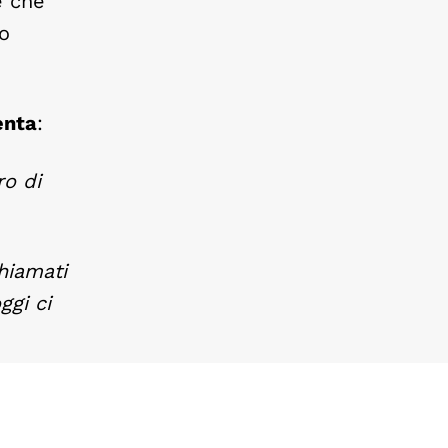
e che
o
enta
:
ro di
hiamati
ggi ci