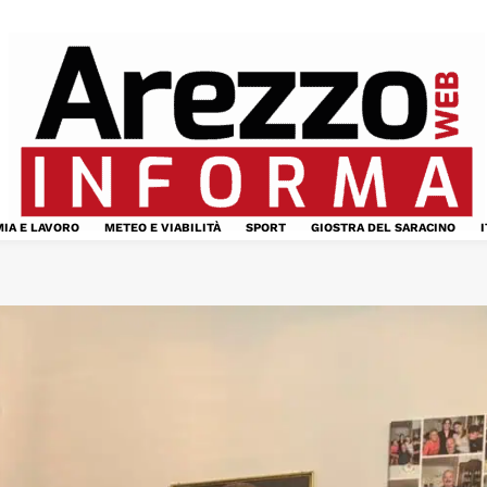
IA E LAVORO
METEO E VIABILITÀ
SPORT
GIOSTRA DEL SARACINO
I