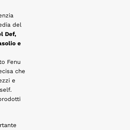
enzia
edia del
l Def,
asolio e
to Fenu
recisa che
ezzi e
self.
prodotti
rtante