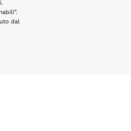
i.
abili”.
uto dal