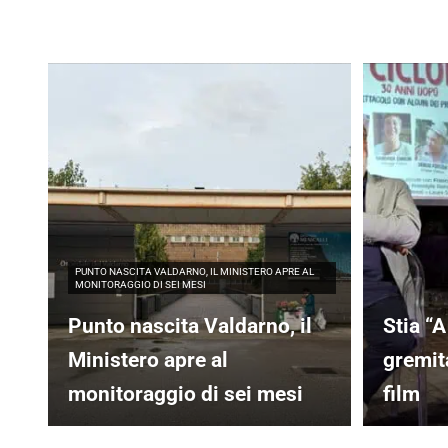
PUNTO NASCITA VALDARNO, IL MINISTERO APRE AL
MONITORAGGIO DI SEI MESI
Punto nascita Valdarno, il
Stia “A
Ministero apre al
gremita
monitoraggio di sei mesi
film