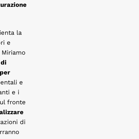
turazione
ienta la
ri e
. Miriamo
 di
 per
entali e
nti e i
ul fronte
alizzare
azioni di
erranno