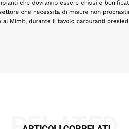
mpianti che dovranno essere chiusi e bonificat
settore che necessita di misure non procrastin
 al Mimit, durante il tavolo carburanti presied
RELATED
ARTICOLI CORRELATI