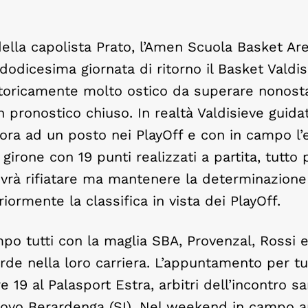
ella capolista Prato, l’Amen Scuola Basket Ar
dodicesima giornata di ritorno il Basket Valdi
storicamente molto ostico da superare nonosta
n pronostico chiuso. In realtà Valdisieve guida
ra ad un posto nei PlayOff e con in campo l’
 girone con 19 punti realizzati a partita, tutto
vrà rifiatare ma mantenere la determinazione
iormente la classifica in vista dei PlayOff.
po tutti con la maglia SBA, Provenzal, Rossi 
de nella loro carriera. L’appuntamento per tut
e 19 al Palasport Estra, arbitri dell’incontro s
nuovo Berardenga (SI). Nel weekend in campo 