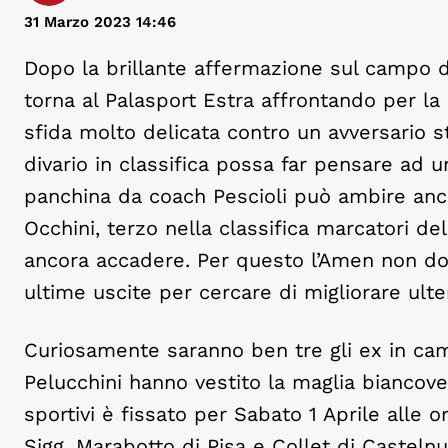
31 Marzo 2023 14:46
Dopo la brillante affermazione sul campo d
torna al Palasport Estra affrontando per la 
sfida molto delicata contro un avversario 
divario in classifica possa far pensare ad u
panchina da coach Pescioli può ambire anco
Occhini, terzo nella classifica marcatori del
ancora accadere. Per questo l’Amen non do
ultime uscite per cercare di migliorare ulter
Curiosamente saranno ben tre gli ex in cam
Pelucchini hanno vestito la maglia biancover
sportivi è fissato per Sabato 1 Aprile alle or
Sigg. Marabotto di Pisa e Collet di Castel