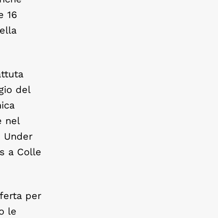
e 16
ella
ttuta
gio del
ica
e nel
i Under
s a Colle
ferta per
o le