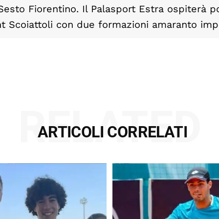
sto Fiorentino. Il Palasport Estra ospiterà p
t Scoiattoli con due formazioni amaranto imp
RELATED
ARTICOLI CORRELATI