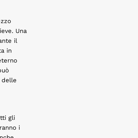
ezzo
sieve. Una
nte il
ta in
eterno
 può
 delle
e
ti gli
aranno i
anche