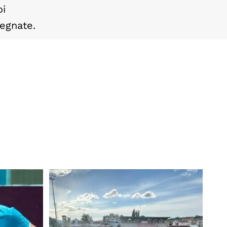
oi
egnate.