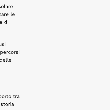
colare
zare le
e di
usi
 percorsi
delle
porto tra
storia