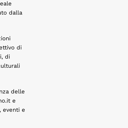
seale
to dalla
ioni
ettivo di
, di
ulturali
nza delle
o.it e
, eventi e