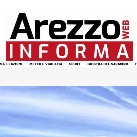
IA E LAVORO
METEO E VIABILITÀ
SPORT
GIOSTRA DEL SARACINO
I