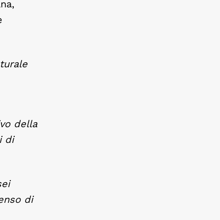
ana,
e
turale
vo della
 di
ei
enso di