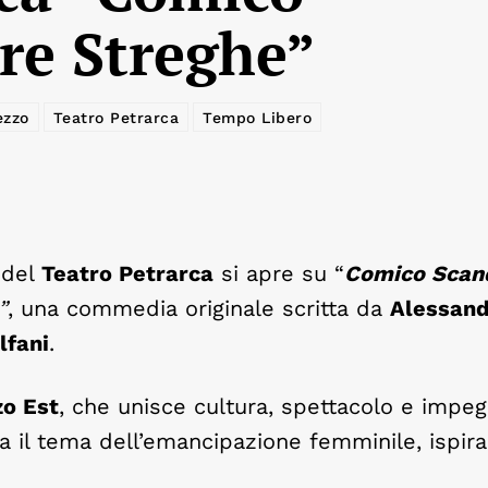
re Streghe”
ezzo
Teatro Petrarca
Tempo Libero
o del
Teatro Petrarca
si apre su “
Comico Scand
”
, una commedia originale scritta da
Alessan
lfani
.
zo Est
, che unisce cultura, spettacolo e impe
za il tema dell’emancipazione femminile, ispir