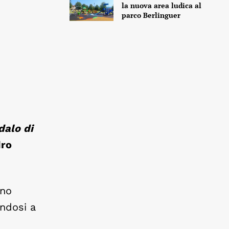
la nuova area ludica al
parco Berlinguer
alo di
dro
gno
andosi a