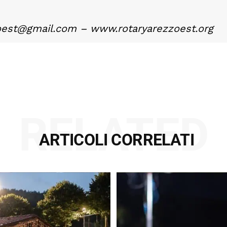
zoest@gmail.com – www.rotaryarezzoest.org
RELATED
ARTICOLI CORRELATI