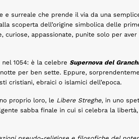
e e surreale che prende il via da una semplic
lla scoperta dell’origine simbolica delle prim
, curiose, appassionate, punite solo per aver
o nel 1054: è la celebre
Supernova del Granch
di notte per ben sette. Eppure, sorprendentem
 cristiani, ebraici o islamici dell’epoca.
no proprio loro, le
Libere Streghe
, in uno spe
ente sabba finale in cui si celebra la libertà, 
cazioni pseudo-religiose e filosofiche del pote