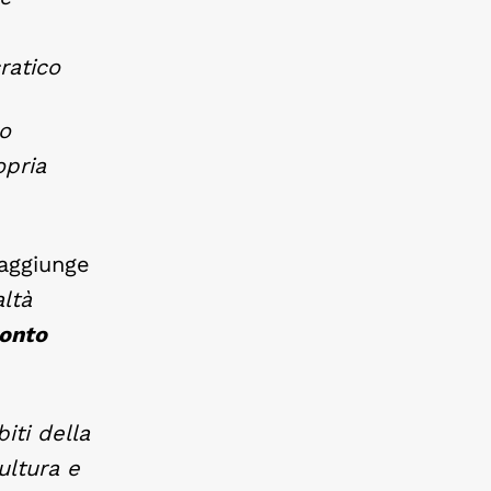
ratico
o
opria
aggiunge
ltà
onto
iti della
ultura e