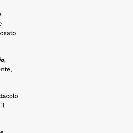
e
e
 osato
io
,
ente,
ttacolo
il
re