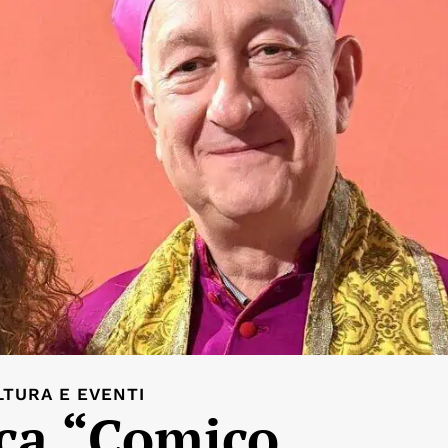
LTURA E EVENTI
rca “Comico